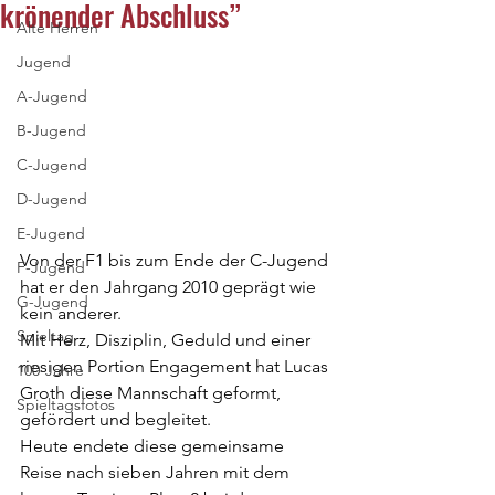
krönender Abschluss”
Alte Herren
Jugend
A-Jugend
B-Jugend
C-Jugend
D-Jugend
E-Jugend
Von der F1 bis zum Ende der C-Jugend 
F-Jugend
hat er den Jahrgang 2010 geprägt wie 
G-Jugend
kein anderer. 
Spieltag
Mit Herz, Disziplin, Geduld und einer 
riesigen Portion Engagement hat Lucas 
100-Jahre
Groth diese Mannschaft geformt, 
Spieltagsfotos
gefördert und begleitet. 
Heute endete diese gemeinsame 
Reise nach sieben Jahren mit dem 