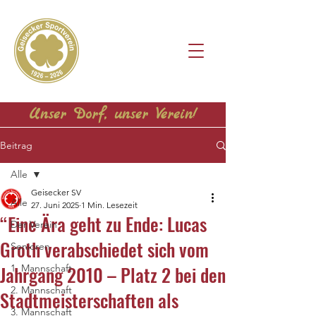
Unser Dorf, unser Verein!
Beitrag
Alle
Geisecker SV
Alle
27. Juni 2025
1 Min. Lesezeit
“Eine Ära geht zu Ende: Lucas
Der Verein
Groth verabschiedet sich vom
Senioren
Jahrgang 2010 – Platz 2 bei den
1. Mannschaft
2. Mannschaft
Stadtmeisterschaften als
3. Mannschaft