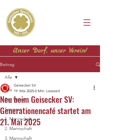
Unser Dorf, unser Verein!
Beitrag
Alle
Geisecker SV
Alle
19. Mai 2025
0 Min. Lesezeit
Neu beim Geisecker SV:
Der Verein
Generationencafé startet am
Senioren
21. Mai 2025
1. Mannschaft
2. Mannschaft
3. Mannschaft