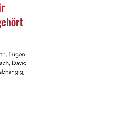
ir
gehört
Spieltag
th, Eugen 
sch, David 
abhängig, 