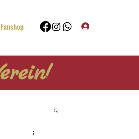
Fanshop
erein!
end