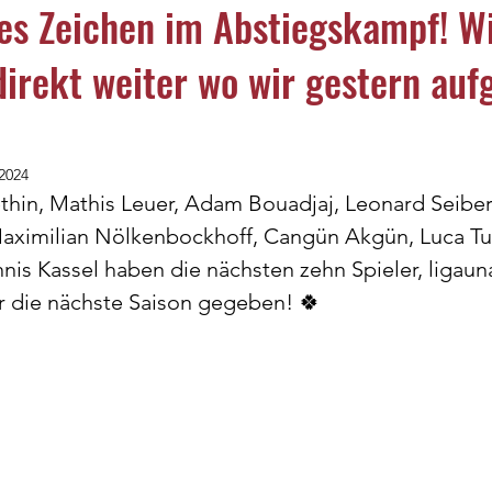
kes Zeichen im Abstiegskampf! W
irekt weiter wo wir gestern auf
ugend
E-Jugend
F-Jugend
G-Jugend
eltagsfotos
 2024
ethin, Mathis Leuer, Adam Bouadjaj, Leonard Seiber
aximilian Nölkenbockhoff, Cangün Akgün, Luca Tu
nis Kassel haben die nächsten zehn Spieler, ligaun
ür die nächste Saison gegeben! 🍀