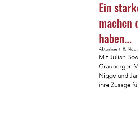
Ein star
machen d
C-Jugend
D-J
haben...
100-Jahre
Spi
Aktualisiert:
8. Nov.
Mit Julian Bo
Grauberger, M
Nigge und Jan
ihre Zusage f