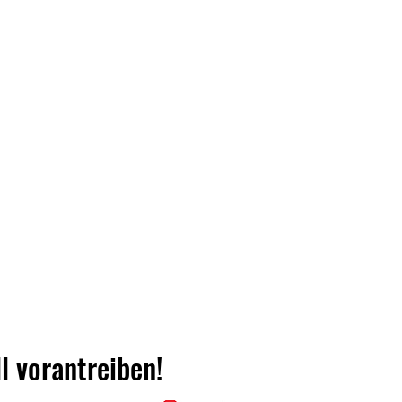
l vorantreiben!
ss