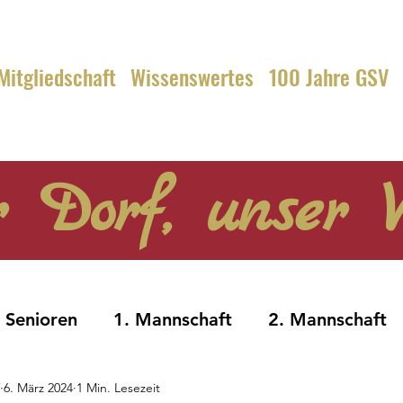
Mitgliedschaft
Wissenswertes
100 Jahre GSV
 Dorf, unser V
Senioren
1. Mannschaft
2. Mannschaft
6. März 2024
1 Min. Lesezeit
Alte Herren
Jugend
A-Jugend
B-Jug