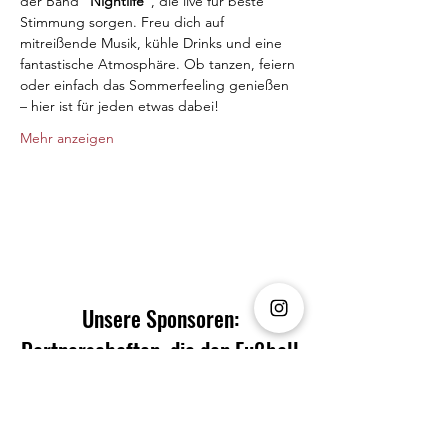
der Band "
Nightlife"
, die live für beste 
Stimmung sorgen. Freu dich auf 
mitreißende Musik, kühle Drinks und eine 
fantastische Atmosphäre. Ob tanzen, feiern 
oder einfach das Sommerfeeling genießen 
– hier ist für jeden etwas dabei!
Mehr anzeigen
Unsere Sponsoren:
Partnerschaften, die den Fußball
vorantreiben!