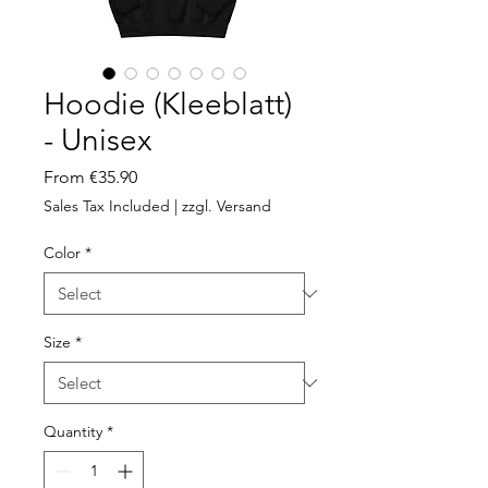
Hoodie (Kleeblatt)
- Unisex
Sale Price
From
€35.90
Sales Tax Included
|
zzgl. Versand
Color
*
Size
*
Quantity
*