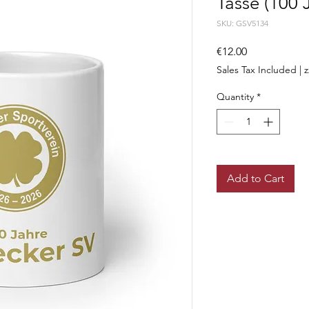
Tasse (100 
SKU: GSV5134
Price
€12.00
Sales Tax Included
|
z
Quantity
*
Add to Cart