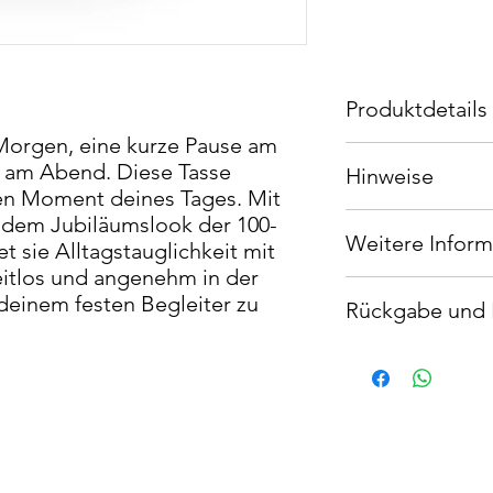
Produktdetails
Morgen, eine kurze Pause am
Glänzende Oberfläch
 am Abend. Diese Tasse
Hinweise
Frei von Blei und BP
den Moment deines Tages. Mit
Spülmaschinengeeig
Für Erwachsene geei
 dem Jubiläumslook der 100-
Mikrowellengeeignet
Weitere Inform
EU Garantie 2 Jahre
Fassungsvermögen 20 
t sie Alltagstauglichkeit mit
Höhe: 10,9 cm
eitlos und angenehm in der
Dieses Produkt ents
Durchmesser 9,3 cm
 deinem festen Begleiter zu
Rückgabe und 
Sicherheitsanforder
Bei Fragen zum Produ
Dieses Produkt wird s
du uns unter shop@g
Demand-Verfahren he
der Adresse Geisecke
Umtausch ist daher au
Strasse 13, 58239 Sc
Material- oder Produk
beschädigt, fehlerhaf
ankommen, melde dic