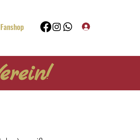
Fanshop
erein!