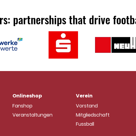
nach Erhalt bei uns.
eine Lösung. Für indi
besteht gemäß EU-Ve
s: partnerships that drive footb
Widerrufsrecht. Dein
mangelhafter Ware b
Onlineshop
Verein
Fanshop
Vorstand
Veranstaltungen
Mitgliedschaft
Fussball