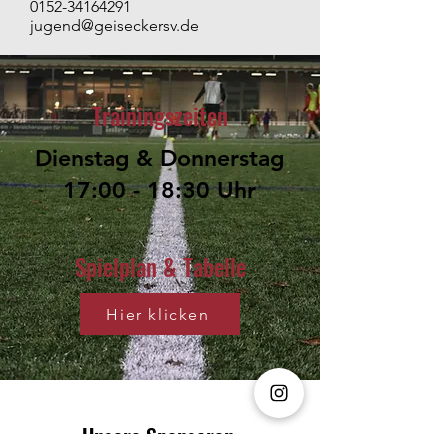
0152-34164291
jugend@geiseckersv.de
Trainingszeiten
Dienstag & Donnerstag
17:00 - 18:30 Uhr
Spielplan & Tabelle
Hier klicken
Unsere Sponsoren: