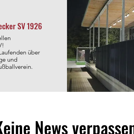
secker SV 1926
ellen
V!
 Laufenden über
lge und
ußballverein.
Keine News verpasse