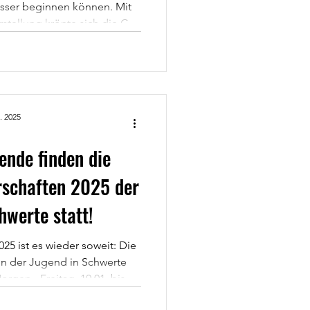
sser beginnen können. Mit
tellung krönte sich die C-
chmarsch in der Vorrunde
e die Mannschaft, warum sie
. Mit einer makellosen Bilanz
Spielen sicherte sich der
. 2025
eg und damit den Einzug in
drunde.
nde finden die
rschaften 2025 der
hwerte statt!
25 ist es wieder soweit: Die
en der Jugend in Schwerte
rgen - Freitag, 10.01. bis
ie Alfred-Berg-Sporthalle am