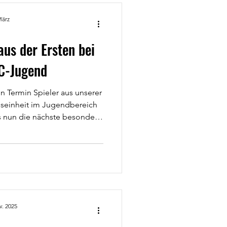
Jugend
März
us der Ersten bei
eltagsfotos
C-Jugend
 Termin Spieler aus unserer
gseinheit im Jugendbereich
 nun die nächste besondere
hs: Dieses Mal standen Lars
lla und Lasse Busemann auf
 Training unserer C-Jugend.
 Ersten sorgten für eine
 intensive Einheit. Mit
vielen Ballkontakten und
 Spielfo
v. 2025