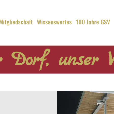
Mitgliedschaft
Wissenswertes
100 Jahre GSV
 Dorf, unser V