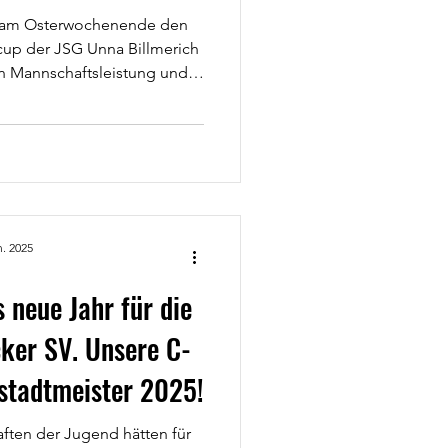
h am Osterwochenende den
cup der JSG Unna Billmerich
en Mannschaftsleistung und
 unsere Jungs sich gegen
durchsetzen und am Ende
mit nach Hause nehmen. In
rverlauf überzeugte die
isch als auch spielerisch.
nd der unermüdliche Einsatz
el, die tolle
n. 2025
 neue Jahr für die
ker SV. Unsere C-
stadtmeister 2025!
ften der Jugend hätten für