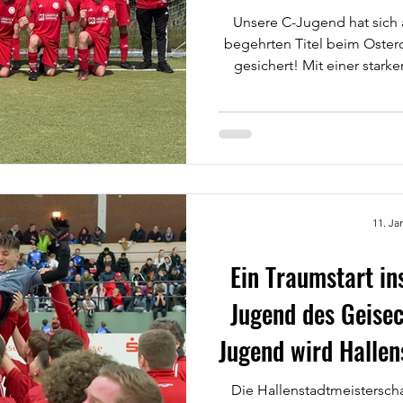
Unsere C-Jugend hat sic
begehrten Titel beim Oster
gesichert! Mit einer stark
großem Teamgeist konnten
eine starke Konkurrenz 
verdient den Siegerpokal 
einem spannenden Turnie
Mannschaft sowohl kämpfer
Besonders hervorzuheben si
in jedem Spi
11. Ja
Ein Traumstart ins
Jugend des Geisec
Jugend wird Hallen
Die Hallenstadtmeisterscha