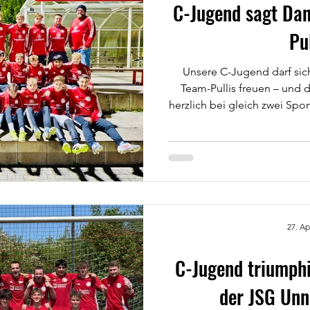
C-Jugend sagt Dan
Pul
Unsere C-Jugend darf sich 
Team-Pullis freuen – und 
herzlich bei gleich zwei Sp
Dankeschön geht an die Kutscherst
Fromme, der unsere Jungs s
jetzt erneut gezeigt hat, wie
im Verein ist. Ebenso beda
Alex Nettelbusch und Danie
bereit erklärt haben, d
27. Ap
C-Jugend triumphi
der JSG Unn