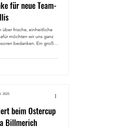
ke für neue Team-
lis
über frische, einheitliche
dafür möchten wir uns ganz
onsoren bedanken. Ein großes
ube von Christian
chon länger unterstützt und
 wichtig ihm die Jugendarbeit
nken wir uns beim K-Team –
l Ewers –, die sich sofort
ie Mannschaft mit neuen
r. 2025
ert beim Ostercup
a Billmerich