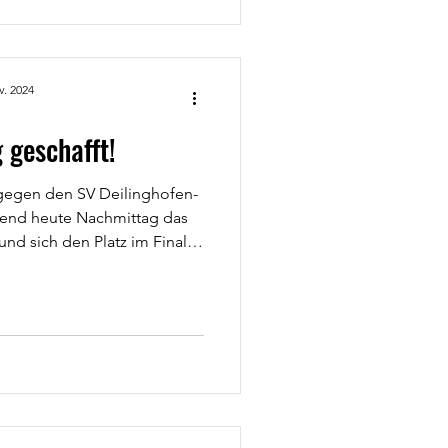
 spannender Spiele, großer
m Teamgeist. Was erwartet
hsteams aus Schwerte und
den begehrten Titel des
v. 2024
Von der G-Jugend bis zur A-
d wer
 geschafft!
 gegen den SV Deilinghofen-
end heute Nachmittag das
und sich den Platz im Finale
esichert! Das Endspiel findet
r im Willi-Vieler-Stadion in
r ist der FC Iserlohn.