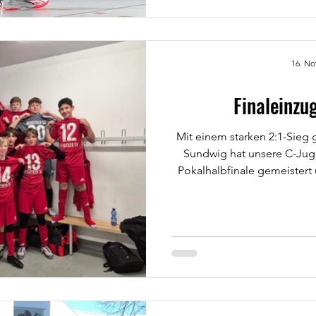
Bohlgarten zum Schauplatz
Emotionen und mitreißende
euch? Die besten Nachwuc
Umgebung treten an, um 
16. No
Stadtmeisters zu gewinnen. 
Jugen
Finaleinzug
Mit einem starken 2:1-Sieg
Sundwig hat unsere C-Jug
Pokalhalbfinale gemeistert 
des Iserlohner Kreispokals g
am nächsten Samstag um 13 Uh
Iserlohn statt. Gegne