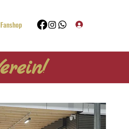
Fanshop
erein!