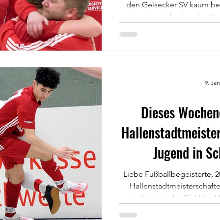
den Geisecker SV kaum be
einer beeindruckenden Vors
Jugend zum Hallenstadtmeister 2025! ©Manuela
Schwerte Souveräner Dur
Schon in der Vorrunde zeigt
als einer der Favoriten galt
von drei Siegen aus drei 
9. Jan
Geisecker SV den Gruppensi
die En
Dieses Wochene
Hallenstadtmeiste
Jugend in Sc
Liebe Fußballbegeisterte, 20
Hallenstadtmeisterschaft
stehen vor der Tür! Von Mo
Sonntag, 12.01.2025, wird d