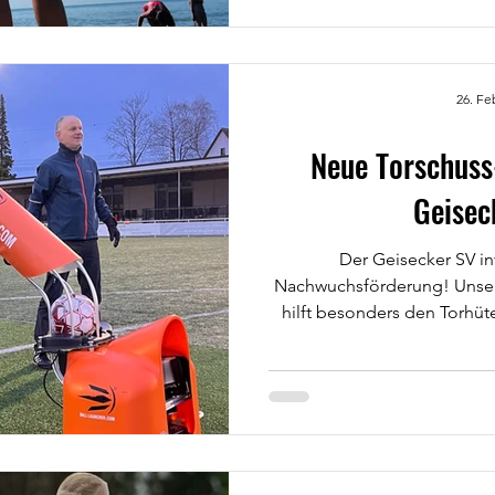
Trikot, Trainingsanzug oder Vereins
dem Sportplatz, sondern überall im
der Schule➡️ Auf der Ar
26. Fe
Neue Torschuss
Geisec
Der Geisecker SV inv
Nachwuchsförderung! Unser
hilft besonders den Torhüte
Sprungkraft und Fangtechnik
Torwarttraining mit Jörg Sc
Torwarttraining kam die Mas
Unter der Anleitung von T
trainierten unsere Nach
realitätsnah. Auch unser spo