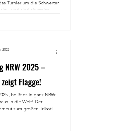
kt – und sind als stolze
egangen. Momentaufnahme?
 Nachrichten Mit Einsatz,
lichen Portion Leidenschaft
en – und am Ende stand der
mung? Einfach nur grandios!
i 2025
ar zu spüren, dass hier eine
ges
ag NRW 2025 –
zeigt Flagge!
025 , heißt es in ganz NRW:
raus in die Welt! Der
i! Was
em Motto „Wir sind viele!“
en und Vereinsmitglieder ihr