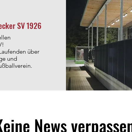
secker SV 1926
ellen
V!
 Laufenden über
lge und
ußballverein.
Keine News verpasse