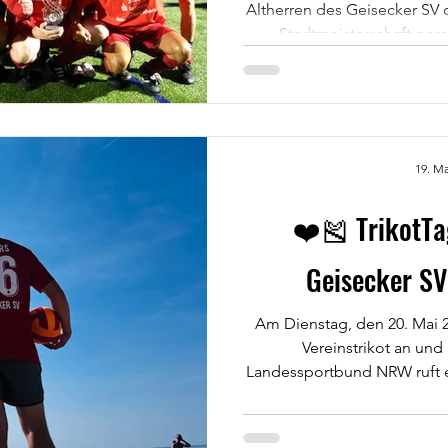
Altherren des Geisecker SV das Turnier um die Schwerter
Stadtmeisterschaft geroc
Stadtmeister vom Platz g
Komplett euphorisch! Ruhr
Teamgeist und einer ordent
wurde jedes Spiel angegang
verdiente Triumph. Die Stim
19. Ma
Schon während des Turniers w
ein
❤️🎽 TrikotT
Geisecker SV 
Am Dienstag, den 20. Mai 2
Vereinstrikot an und 
Landessportbund NRW ruft erneut zum großen TrikotTag
auf – und wir vom Geisecker SV sind natürlich dabe
ist der TrikotTag? Unter d
sollen alle Sportbegeistert