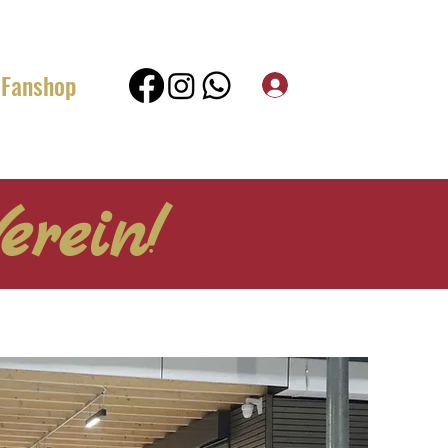
Fanshop
erein!