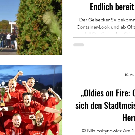
Endlich bereit
Der Geisecker SV bekomm
Container-Look und ab Okto
gerade? Der Geisecker SV he
neues Level: Die lange g
werden endlich Realität – un
Ein gemeinsames Projekt mit
nach vorne. Was ist besond
Stein- und Mörtel: Flexibel,
10. Au
kein klassischer Bau, aber
„Oldies on Fire: 
sich den Stadtmeis
Her
© Nils Foltynowicz Am 1.