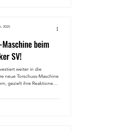
-Shirt nicht nur auf
 Alltag tragen:➡️ In
beit➡️ Beim Einkaufen➡️
b. 2025
-Maschine beim
ker SV!
estiert weiter in die
e neue Torschuss-Maschine
rn, gezielt ihre Reaktionen,
 zu verbessern. **Effektives
haaf** Beim letzten Jugend-
chine erstmals zum Einsatz.
orwarttrainer Jörg Schaaf
wuchskeeper intensiv und
rtlicher Leiter Thomas Redel