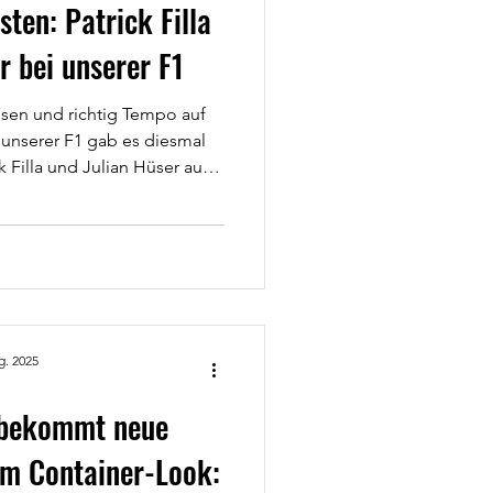
ten: Patrick Filla
r bei unserer F1
sen und richtig Tempo auf
 unserer F1 gab es diesmal
 Filla und Julian Hüser aus
it dabei und haben unsere
 lang begleitet. Schon beim
ird kein normales Training.
ach nur zugeschaut, sondern
 motiviert und immer wieder
 ersten Kontakt bis zum Tor
g. 2025
 bekommt neue
m Container-Look: