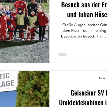
Besuch aus der Ers
und Julian Hüse
Große Augen, breites Grin
dem Platz – beim Training
besonderen Besuch: Patrick
der 1. Mannschaft waren m
Kids eine komplette Einheit
Warmmachen war klar: Das w
Die beiden haben nicht einf
selbst mitgemacht, erklärt,
kleine Tipps gegeben – vom
26. Au
Geisecker SV
Umkleidekabinen i