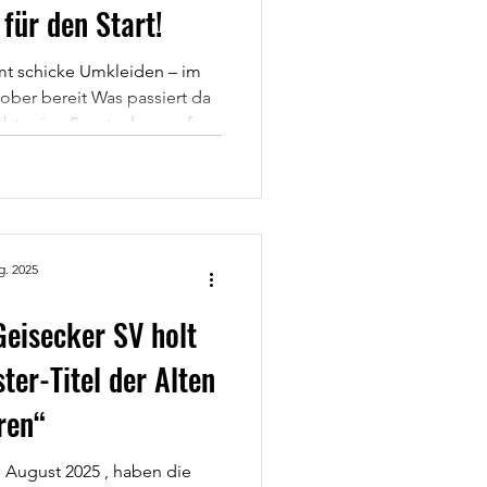
 für den Start!
t schicke Umkleiden – im
ber bereit Was passiert da
bt seine Sportanlage auf ein
eplanten Umkleidekabinen
d zwar als Container-Anlage.
 der Stadt bringt das Thema
ers daran? Container statt
 schnell auf- und abbaubar —
g. 2025
 solide und effizient. Lan
Geisecker SV holt
ter-Titel der Alten
ren“
 August 2025 , haben die