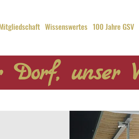
Mitgliedschaft
Wissenswertes
100 Jahre GSV
 Dorf, unser V