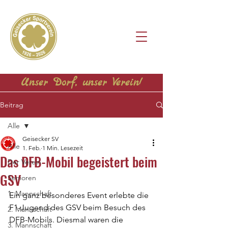
Unser Dorf, unser Verein!
Beitrag
Alle
Geisecker SV
Alle
1. Feb.
1 Min. Lesezeit
Das DFB-Mobil begeistert beim
Der Verein
GSV
Senioren
1. Mannschaft
Ein ganz besonderes Event erlebte die 
F1-Jugend des GSV beim Besuch des 
2. Mannschaft
DFB-Mobils. Diesmal waren die 
3. Mannschaft