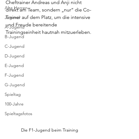
Cheftrainer Andreas und Anji nicht 
Alte Herren
direkt am Team, sondern „nur“ die Co-
Trainer auf dem Platz, um die intensive 
Jugend
und Freude bereitende 
A-Jugend
Trainingseinheit hautnah mitzuerleben.
B-Jugend
C-Jugend
D-Jugend
E-Jugend
F-Jugend
G-Jugend
Spieltag
100-Jahre
Spieltagsfotos
Die F1-Jugend beim Training