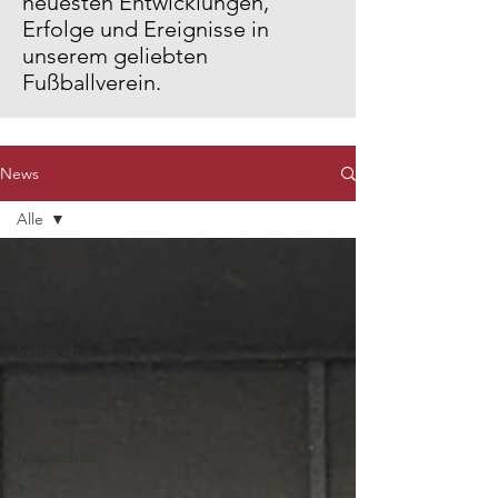
neuesten Entwicklungen,
Erfolge und Ereignisse in
unserem geliebten
Fußballverein.
News
Alle
Alle
Der
Verein
Senioren
1.
Mannschaft
2.
Mannschaft
3.