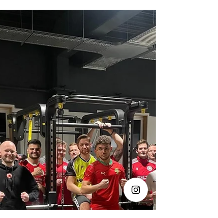
Gemeinsam für die Zukunft:
Jugendtrainer des Geisecker SV
erarbeiten Trainingskonzept
Am gestrigen Samstag trafen sich sämtliche
Jugendtrainer des Geisecker SV im Vereinsheim,
um ein allgemein gültiges Jugend-
Trainingskonzept für unseren Verein auf den Weg
zu bringen. Mit diesem Konzept soll die
fußballerische Ausbildung unserer
Nachwuchsspieler auf ein einheitliches Fundament
gestellt und langfristig weiterentwickelt werden.
Moderiert und vorbereitet wurde das Treffen von
Manfred Sieg, der mit viel Engagement durch den
Tag führte. Zudem konnten sich die Train