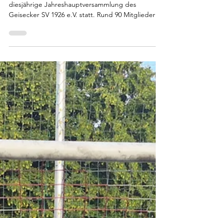
Jahreshauptversammlung 2025 im
neuen Vereinsheim
Am vergangenen Wochenende fand die
diesjährige Jahreshauptversammlung des
Geisecker SV 1926 e.V. statt. Rund 90 Mitglieder
folgten der Einladung und füllten unser neues
Vereinsheim am Buschkampweg – ein starkes
Zeichen für den Zusammenhalt im Verein. Nach
der Begrüßung und Totenehrung führte der
Vorstand durch die Tagesordnung. Neben der
Genehmigung der letzten Protokolle standen in
diesem Jahr vor allem die Mitgliederehrungen
sowie die Berichte aus den Abteilungen im
Mittelp