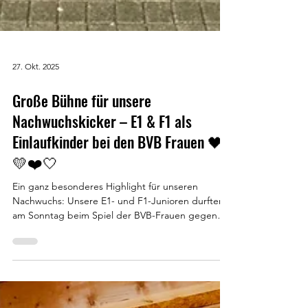
27. Okt. 2025
Große Bühne für unsere
Nachwuchskicker – E1 & F1 als
Einlaufkinder bei den BVB Frauen 🖤
💛❤️🤍
Ein ganz besonderes Highlight für unseren
Nachwuchs: Unsere E1- und F1-Junioren durften
am Sonntag beim Spiel der BVB-Frauen gegen
Fortuna Köln als Einlaufkinder und Ballkinder im
traditionsreichen Stadion Rote Erde mit aufs
Spielfeld! ⚽✨ Schon vor dem Anpfiff war die
Aufregung groß – Trikots saßen, Schuhe glänzten,