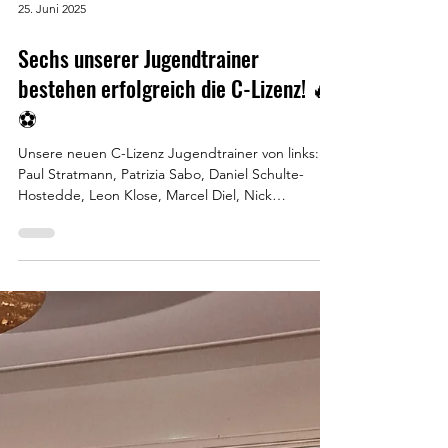
25. Juni 2025
Sechs unserer Jugendtrainer
bestehen erfolgreich die C-Lizenz! 🔥
⚽
Unsere neuen C-Lizenz Jugendtrainer von links:
Paul Stratmann, Patrizia Sabo, Daniel Schulte-
Hostedde, Leon Klose, Marcel Diel, Nick
Engbrecht Große Freude beim Geisecker SV 1926
e.V. : Gleich sechs unserer Jugendtrainer haben
den C-Lizenz-Lehrgang des DFB erfolgreich
abgeschlossen – und das mit vollem Einsatz und
viel Leidenschaft! 💪 Herzlichen Glückwunsch an: