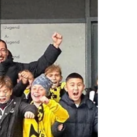
Mannschaft
Alte
Herren
Jugend
A-
Jugend
B-
Jugend
C-
Jugend
D-
Jugend
E-
Jugend
F-
Jugend
G-
Jugend