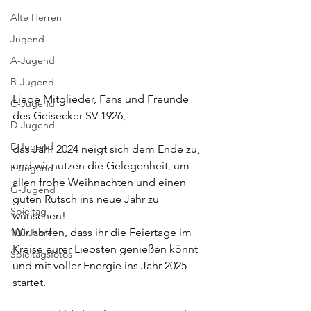
Alte Herren
Jugend
A-Jugend
B-Jugend
Liebe Mitglieder, Fans und Freunde 
C-Jugend
des Geisecker SV 1926,  
D-Jugend
E-Jugend
das Jahr 2024 neigt sich dem Ende zu, 
und wir nutzen die Gelegenheit, um 
F-Jugend
allen frohe Weihnachten und einen 
G-Jugend
guten Rutsch ins neue Jahr zu 
Spieltag
wünschen! 
Wir hoffen, dass ihr die Feiertage im 
100-Jahre
Kreise eurer Liebsten genießen könnt 
Spieltagsfotos
und mit voller Energie ins Jahr 2025 
startet.  