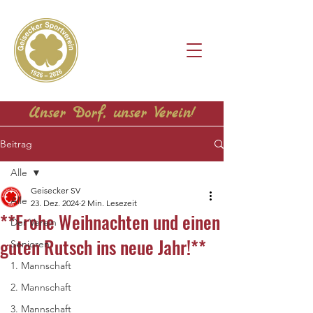
Unser Dorf, unser Verein!
Beitrag
Alle
Geisecker SV
Alle
23. Dez. 2024
2 Min. Lesezeit
**Frohe Weihnachten und einen
Der Verein
guten Rutsch ins neue Jahr!**
Senioren
1. Mannschaft
2. Mannschaft
3. Mannschaft