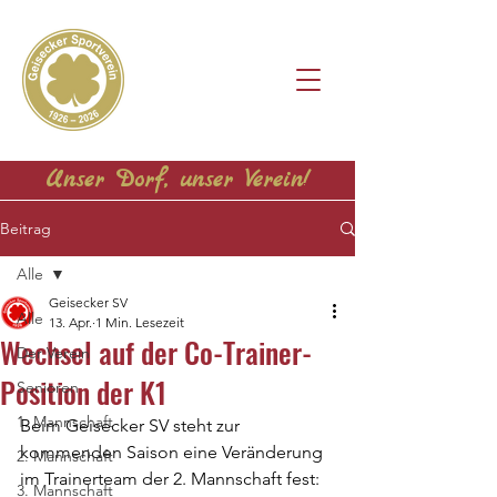
Unser Dorf, unser Verein!
Beitrag
Alle
Geisecker SV
Alle
13. Apr.
1 Min. Lesezeit
Wechsel auf der Co-Trainer-
Der Verein
Position der K1
Senioren
1. Mannschaft
Beim Geisecker SV steht zur 
kommenden Saison eine Veränderung 
2. Mannschaft
im Trainerteam der 2. Mannschaft fest: 
3. Mannschaft