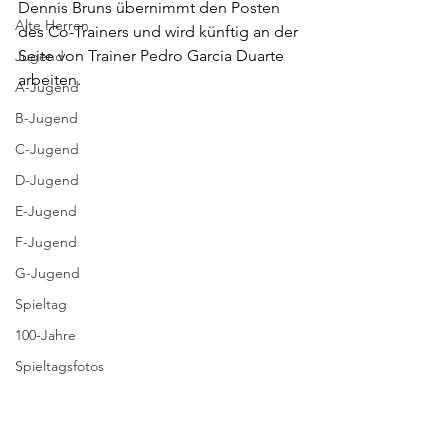
Dennis Bruns übernimmt den Posten 
Alte Herren
des Co-Trainers und wird künftig an der 
Seite von Trainer Pedro Garcia Duarte 
Jugend
arbeiten.
A-Jugend
B-Jugend
C-Jugend
D-Jugend
E-Jugend
F-Jugend
G-Jugend
Spieltag
100-Jahre
Spieltagsfotos