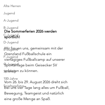
Alte Herren
Jugend
A-Jugend
B-Jugend
Die Sommerferien 2026 werden 
C-Jugend
sportlich!
D-Jugend
Wir freuen uns, gemeinsam mit der 
E-Jugend
Grenzland Fußballschule ein 
F-Jugend
viertägiges Fußballcamp auf unserer 
G-Jugend
Sportanlage beim Geisecker SV 
anbieten zu können.
Spieltag
100-Jahre
Vom 26. bis 29. August 2026 dreht sich 
Spieltagsfotos
bei uns vier Tage lang alles um Fußball, 
Bewegung, Teamgeist und natürlich 
eine große Menge an Spaß.