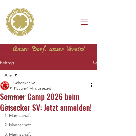
Unser Dorf, unser Verein!
Beitrag
Alle
Geisecker SV
Alle
11. Juni
1 Min. Lesezeit
Sommer Camp 2026 beim
Der Verein
Geisecker SV: Jetzt anmelden!
Senioren
1. Mannschaft
2. Mannschaft
3. Mannschaft